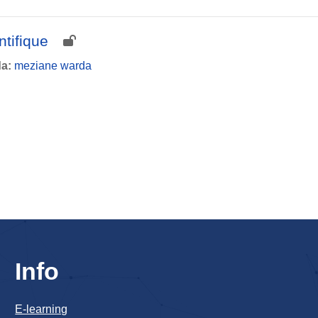
tifique
da:
meziane warda
Info
E-learning