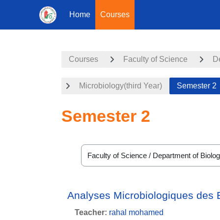
Home
Courses
Skip to main content
Courses
Faculty of Science
D
Microbiology(third Year)
Semester 2
Semester 2
Course categories
Analyses Microbiologiques des E
Teacher:
rahal mohamed