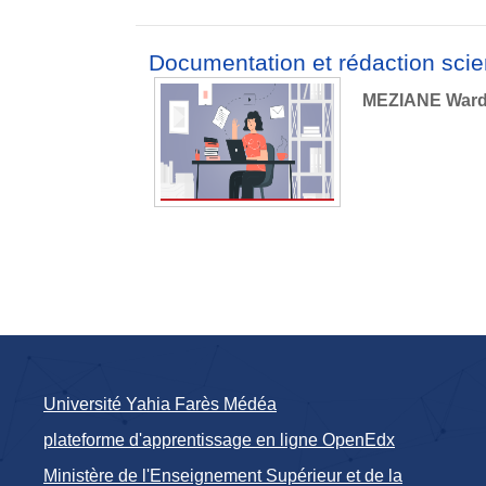
Documentation et rédaction scien
MEZIANE War
Université Yahia Farès Médéa
plateforme d'apprentissage en ligne OpenEdx
Ministère de l'Enseignement Supérieur et de la