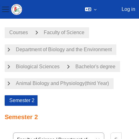
Log in
Side panel
Skip to main content
Courses
Faculty of Science
Department of Biology and the Environment
Biological Sciences
Bachelor's degree
Animal Biology and Physiology(third Year)
Semester 2
Semester 2
Search 