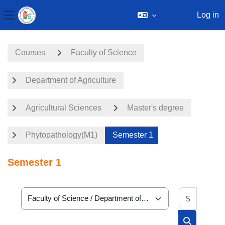
Log in
Side panel
Skip to main content
Courses
Faculty of Science
Department of Agriculture
Agricultural Sciences
Master's degree
Phytopathology(M1)
Semester 1
Semester 1
Search 
Course categories