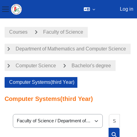
Log in
Side panel
Skip to main content
Courses
Faculty of Science
Department of Mathematics and Computer Science
Computer Science
Bachelor's degree
Computer Systems(third Year)
Computer Systems(third Year)
Search 
Course categories