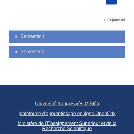
Search cou
Expand all
Semester 1
Semester 2
Université Yahia Farès Médéa
plateforme d'apprentissage en ligne OpenEdx
Ministère de l'Enseignement Supérieur et de la
Recherche Scientifique