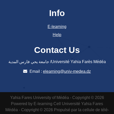
Info
E-learning
Help
Contact Us
جامعة يحي فارس المدية /Université Yahia Farès Médéa
Email :
elearning@univ-medea.dz
Yahia Fares University of Médéa - Copyright © 2026
Powered by E-learning Cell
Université Yahia Fares
Médéa - Copyright © 2026 Propulsé par la cellule de télé-