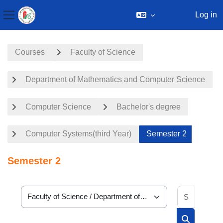
Log in
Side panel
Skip to main content
Courses
Faculty of Science
Department of Mathematics and Computer Science
Computer Science
Bachelor's degree
Computer Systems(third Year)
Semester 2
Semester 2
Search 
Course categories