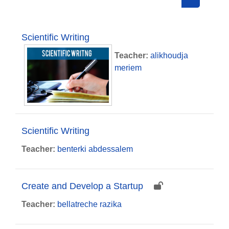
Search cou
Scientific Writing
Teacher:
alikhoudja
meriem
Scientific Writing
Teacher:
benterki abdessalem
Create and Develop a Startup
Teacher:
bellatreche razika