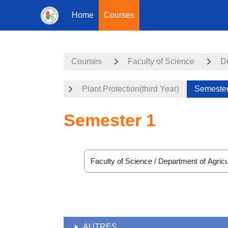
Home
Courses
Skip to main content
Courses
Faculty of Science
De
Plant Protection(third Year)
Semester
Semester 1
Course categories
AUTRES.