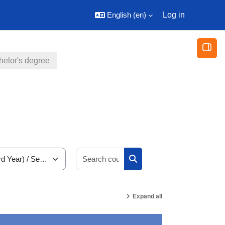
English ‎(en)‎
Log in
Open
helor's degree
Search courses
Search courses
Expand all