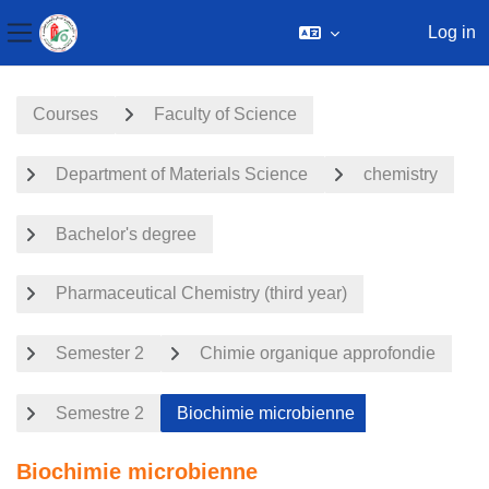
Log in
Side panel
Skip to main content
Courses
Faculty of Science
Department of Materials Science
chemistry
Bachelor's degree
Pharmaceutical Chemistry (third year)
Semester 2
Chimie organique approfondie
Semestre 2
Biochimie microbienne
Biochimie microbienne